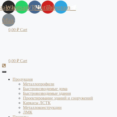
stagram
Whatsapp
Vk
Youtube
Telegram
Max
0,00
₽
Cart
0,00
₽
Cart
Продукция
Металлопрофили
Быстровозводимые дома
Быстровозводимые здания
Проектирование зданий и сооружений
Каркасы ЛСТК
Металлоконструкции
ЛМК
Проекты