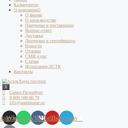
Калькулятор
О компании
О фирме
О производстве
Партнеры и поставщики
Вопрос-ответ
Доставка
Лицензии и сертификаты
Новости
Отзывы
СМИ о нас
Статьи
Испытания ЛСТК
Контакты
X
Санкт-Петербург
8 800 100 00 79
101@astekhome.ru
stagram
Whatsapp
Vk
Youtube
Telegram