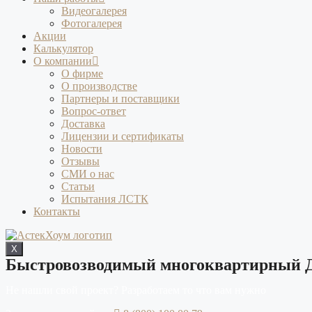
Видеогалерея
Фотогалерея
Акции
Калькулятор
О компании
О фирме
О производстве
Партнеры и поставщики
Вопрос-ответ
Доставка
Лицензии и сертификаты
Новости
Отзывы
СМИ о нас
Статьи
Испытания ЛСТК
Контакты
X
Быстровозводимый многоквартирный Д
Не нашли свой проект? Разработаем то что вам нужно